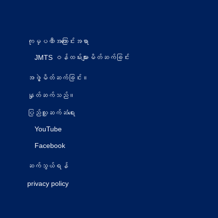
ကုမ္ပဏီအကြောင်းအရာ
JMTS ဝန်ထမ်းများမိတ်ဆက်ခြင်း
အဖွဲ့မိတ်ဆက်ခြင်း။
နှုတ်ဆက်သည်။
ပြည်သူ့ဆက်ဆံရေး
YouTube
Facebook
ဆက်သွယ်ရန်
privacy policy