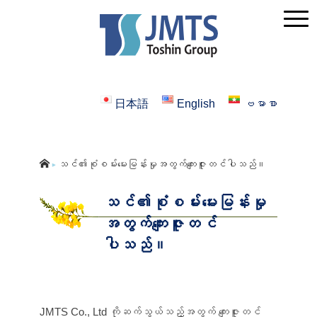
日本語
English
ဗမာစာ
သင်၏စုံစမ်းမေးမြန်းမှုအတွက်ကျေးဇူးတင်ပါသည်။
▶︎
သင်၏စုံစမ်းမေးမြန်းမှု
အတွက်ကျေးဇူးတင်
ပါသည်။
JMTS Co., Ltd ကိုဆက်သွယ်သည့်အတွက် ကျေးဇူးတင်