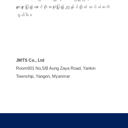
ကျေးဇူးပြု၍ ဖောင်ကိုအသုံးပြု၍ ကျွန်ုပ်တို့ထံ ထပ်မံဆက်
သွယ်ပါ။
JMTS Co., Ltd
Room601 No,5/B Aung Zaya Road, Yankin
Township, Yangon, Myanmar