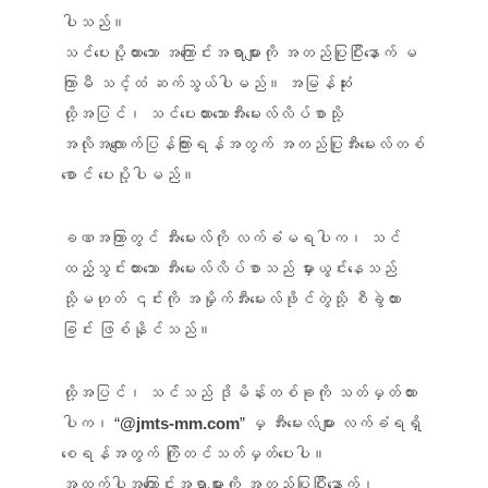
ပါသည်။
သင်ပေးပို့ထားသော အကြောင်းအရာများကို အတည်ပြုပြီးနောက် မ
ကြာမီ သင့်ထံ ဆက်သွယ်ပါမည်။ အမြန်ဆုံး
ထို့အပြင်၊ သင်ပေးထားသောအီးမေးလ်လိပ်စာသို့
အလိုအလျောက်ပြန်ကြားရန်အတွက် အတည်ပြုအီးမေးလ်တစ်
စောင် ပေးပို့ပါမည်။
ခဏအကြာတွင် အီးမေးလ်ကို လက်ခံမရပါက၊ သင်
ထည့်သွင်းထားသော အီးမေးလ်လိပ်စာသည် မှားယွင်းနေသည်
သို့မဟုတ် ၎င်းကို အမှိုက်အီးမေးလ်ဖိုင်တွဲသို့ စီခွဲထား
ခြင်း ဖြစ်နိုင်သည်။
ထို့အပြင်၊ သင်သည် ဒိုမိန်းတစ်ခုကို သတ်မှတ်ထား
ပါက၊ “
@jmts-mm.com
” မှ အီးမေးလ်များ လက်ခံရရှိ
စေရန်အတွက် ကြိုတင်သတ်မှတ်ပေးပါ။
အထက်ပါအကြောင်းအရာများကို အတည်ပြုပြီးနောက်၊