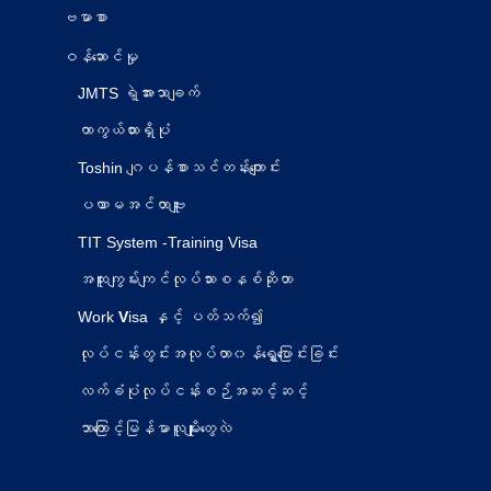
ဗမာစာ
ဝန်ဆောင်မှု
JMTS ရဲ့အားသာချက်
ကာကွယ်ထားရှိပုံ
Toshin ဂျပန်စာသင်တန်းကျောင်း
ပဏာမအင်တာဗျူး
TIT System -Training Visa
အထူးကျွမ်းကျင်လုပ်သားစနစ်ဆိုတာ
Work
V
isa နှင့် ပတ်သက်၍
လုပ်ငန်းတွင်းအလုပ်တာ၀န်ရွှေ့ပြောင်းခြင်း
လက်ခံပုံလုပ်ငန်းစဉ်အဆင့်ဆင့်
ဘာကြောင့်မြန်မာလူမျိုးတွေလဲ